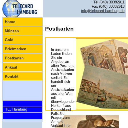
Tel (040) 30382911
Fax (040) 30382913
info@telecard-hamburg.de
Home
Postkarten
Münzen
Gold
Briefmarken
In unserem
Laden finden
Sie ein
Postkarten
Angebot an
alten Post- und
Ankauf
Ansichtskarten
nach Motiven
Kontakt
sortiert.
Es
handelt sich
um
Ansichtskarten
aus aller Welt
mit
überwiegender
Herkunft aus
TC. Hamburg
Deutschland.
Falls Sie
Fragen zum
An- und
Verkauf Ihrer